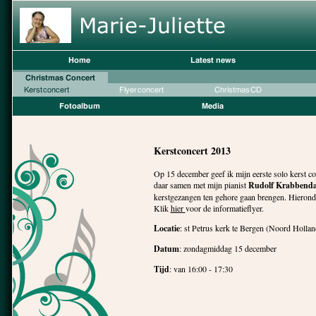
Kerstconcert 2013
Op 15 december geef ik mijn eerste solo kerst con
daar samen met mijn pianist
Rudolf Krabbend
kerstgezangen ten gehore gaan brengen. Hieronde
Klik
hier
voor de informatieflyer.
Locatie
: st Petrus kerk te Bergen (Noord Hollan
Datum
: zondagmiddag 15 december
Tijd
: van 16:00 - 17:30